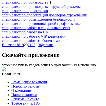
специалист по производству
1
специалист по производству наружной рекламы
специалист по пролонгации
специалист по пролонгации договоров страхования
специалист по промышленной безопасности
специалист по противопожарной профилактике
специалист по работе в социальных сетях
специалист по работе на ПК
1
специалист по работе с VIP-клиентами
специалист по работе с абонентами
В начало
18
19
20
21
22
...
36
дальше
Скачайте приложение
Чтобы получать уведомления о приглашениях мгновенно
HeadHunter
Размещение вакансий
Поиск по резюме
О компании
Наши вакансии
Реклама на сайте
Требования к ПО