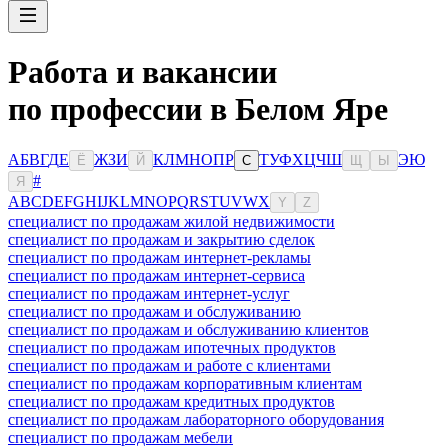
Работа и вакансии
по профессии в Белом Яре
А
Б
В
Г
Д
Е
Ж
З
И
К
Л
М
Н
О
П
Р
Т
У
Ф
Х
Ц
Ч
Ш
Э
Ю
Ё
Й
С
Щ
Ы
#
Я
A
B
C
D
E
F
G
H
I
J
K
L
M
N
O
P
Q
R
S
T
U
V
W
X
Y
Z
специалист по продажам жилой недвижимости
специалист по продажам и закрытию сделок
специалист по продажам интернет-рекламы
специалист по продажам интернет-сервиса
специалист по продажам интернет-услуг
специалист по продажам и обслуживанию
специалист по продажам и обслуживанию клиентов
специалист по продажам ипотечных продуктов
специалист по продажам и работе с клиентами
специалист по продажам корпоративным клиентам
специалист по продажам кредитных продуктов
специалист по продажам лабораторного оборудования
специалист по продажам мебели