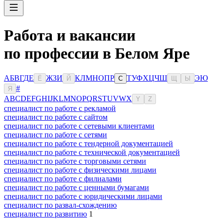
Работа и вакансии
по профессии в Белом Яре
А
Б
В
Г
Д
Е
Ж
З
И
К
Л
М
Н
О
П
Р
Т
У
Ф
Х
Ц
Ч
Ш
Э
Ю
Ё
Й
С
Щ
Ы
#
Я
A
B
C
D
E
F
G
H
I
J
K
L
M
N
O
P
Q
R
S
T
U
V
W
X
Y
Z
специалист по работе с рекламой
специалист по работе с сайтом
специалист по работе с сетевыми клиентами
специалист по работе с сетями
специалист по работе с тендерной документацией
специалист по работе с технической документацией
специалист по работе с торговыми сетями
специалист по работе с физическими лицами
специалист по работе с филиалами
специалист по работе с ценными бумагами
специалист по работе с юридическими лицами
специалист по развал-схождению
специалист по развитию
1