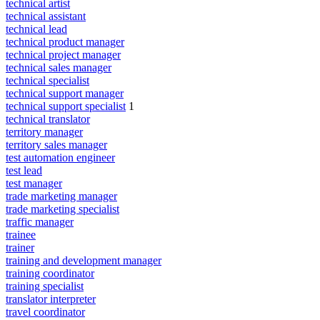
technical artist
technical assistant
technical lead
technical product manager
technical project manager
technical sales manager
technical specialist
technical support manager
technical support specialist
1
technical translator
territory manager
territory sales manager
test automation engineer
test lead
test manager
trade marketing manager
trade marketing specialist
traffic manager
trainee
trainer
training and development manager
training coordinator
training specialist
translator interpreter
travel coordinator