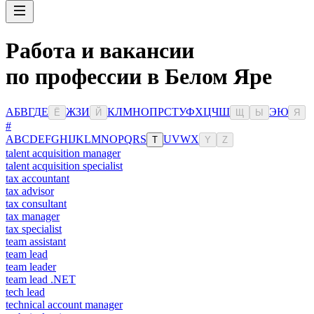
Работа и вакансии
по профессии в Белом Яре
А
Б
В
Г
Д
Е
Ж
З
И
К
Л
М
Н
О
П
Р
С
Т
У
Ф
Х
Ц
Ч
Ш
Э
Ю
Ё
Й
Щ
Ы
Я
#
A
B
C
D
E
F
G
H
I
J
K
L
M
N
O
P
Q
R
S
U
V
W
X
T
Y
Z
talent acquisition manager
talent acquisition specialist
tax accountant
tax advisor
tax consultant
tax manager
tax specialist
team assistant
team lead
team leader
team lead .NET
tech lead
technical account manager