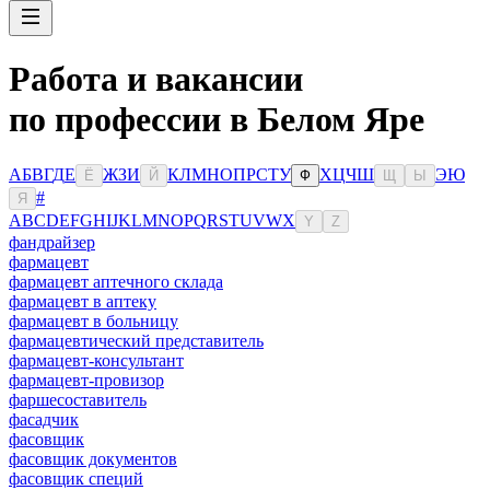
Работа и вакансии
по профессии в Белом Яре
А
Б
В
Г
Д
Е
Ж
З
И
К
Л
М
Н
О
П
Р
С
Т
У
Х
Ц
Ч
Ш
Э
Ю
Ё
Й
Ф
Щ
Ы
#
Я
A
B
C
D
E
F
G
H
I
J
K
L
M
N
O
P
Q
R
S
T
U
V
W
X
Y
Z
фандрайзер
фармацевт
фармацевт аптечного склада
фармацевт в аптеку
фармацевт в больницу
фармацевтический представитель
фармацевт-консультант
фармацевт-провизор
фаршесоставитель
фасадчик
фасовщик
фасовщик документов
фасовщик специй