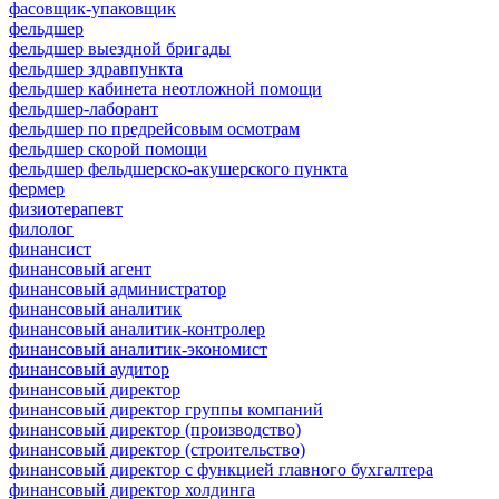
фасовщик-упаковщик
фельдшер
фельдшер выездной бригады
фельдшер здравпункта
фельдшер кабинета неотложной помощи
фельдшер-лаборант
фельдшер по предрейсовым осмотрам
фельдшер скорой помощи
фельдшер фельдшерско-акушерского пункта
фермер
физиотерапевт
филолог
финансист
финансовый агент
финансовый администратор
финансовый аналитик
финансовый аналитик-контролер
финансовый аналитик-экономист
финансовый аудитор
финансовый директор
финансовый директор группы компаний
финансовый директор (производство)
финансовый директор (строительство)
финансовый директор с функцией главного бухгалтера
финансовый директор холдинга