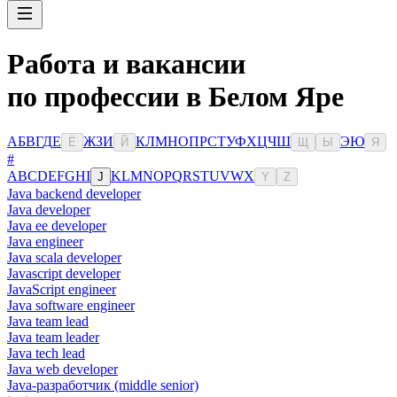
Работа и вакансии
по профессии в Белом Яре
А
Б
В
Г
Д
Е
Ж
З
И
К
Л
М
Н
О
П
Р
С
Т
У
Ф
Х
Ц
Ч
Ш
Э
Ю
Ё
Й
Щ
Ы
Я
#
A
B
C
D
E
F
G
H
I
K
L
M
N
O
P
Q
R
S
T
U
V
W
X
J
Y
Z
Java backend developer
Java developer
Java ee developer
Java engineer
Java scala developer
Javascript developer
JavaScript engineer
Java software engineer
Java team lead
Java team leader
Java tech lead
Java web developer
Java-разработчик (middle senior)