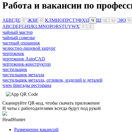
Работа и вакансии по професс
А
Б
В
Г
Д
Е
Ж
З
И
К
Л
М
Н
О
П
Р
С
Т
У
Ф
Х
Ц
Ш
Э
Ю
Ё
Й
Ч
Щ
Ы
Я
A
B
C
D
E
F
G
H
I
J
K
L
M
N
O
P
Q
R
S
T
U
V
W
X
Y
Z
чайный мастер
чайный сомелье
частный охранник
челюстно-лицевой хирург
чертежник
чертежник AutoCAD
чертежник-конструктор
чистильщик
чистильщик металла
чистильщик металла, отливок, изделий и деталей
член бригады ресторана
Сканируйте QR-код, чтобы скачать приложение
И чаты с работодателями всегда будут под рукой
HeadHunter
Размещение вакансий