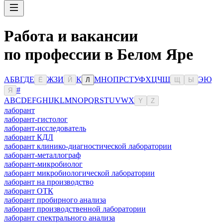
Работа и вакансии
по профессии в Белом Яре
А
Б
В
Г
Д
Е
Ж
З
И
К
М
Н
О
П
Р
С
Т
У
Ф
Х
Ц
Ч
Ш
Э
Ю
Ё
Й
Л
Щ
Ы
#
Я
A
B
C
D
E
F
G
H
I
J
K
L
M
N
O
P
Q
R
S
T
U
V
W
X
Y
Z
лаборант
лаборант-гистолог
лаборант-исследователь
лаборант КДЛ
лаборант клинико-диагностической лаборатории
лаборант-металлограф
лаборант-микробиолог
лаборант микробиологической лаборатории
лаборант на производство
лаборант ОТК
лаборант пробирного анализа
лаборант производственной лаборатории
лаборант спектрального анализа