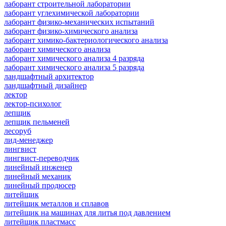
лаборант строительной лаборатории
лаборант углехимической лаборатории
лаборант физико-механических испытаний
лаборант физико-химического анализа
лаборант химико-бактериологического анализа
лаборант химического анализа
лаборант химического анализа 4 разряда
лаборант химического анализа 5 разряда
ландшафтный архитектор
ландшафтный дизайнер
лектор
лектор-психолог
лепщик
лепщик пельменей
лесоруб
лид-менеджер
лингвист
лингвист-переводчик
линейный инженер
линейный механик
линейный продюсер
литейщик
литейщик металлов и сплавов
литейщик на машинах для литья под давлением
литейщик пластмасс