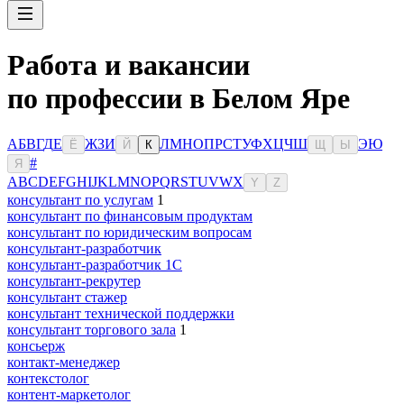
Работа и вакансии
по профессии в Белом Яре
А
Б
В
Г
Д
Е
Ж
З
И
Л
М
Н
О
П
Р
С
Т
У
Ф
Х
Ц
Ч
Ш
Э
Ю
Ё
Й
К
Щ
Ы
#
Я
A
B
C
D
E
F
G
H
I
J
K
L
M
N
O
P
Q
R
S
T
U
V
W
X
Y
Z
консультант по услугам
1
консультант по финансовым продуктам
консультант по юридическим вопросам
консультант-разработчик
консультант-разработчик 1С
консультант-рекрутер
консультант стажер
консультант технической поддержки
консультант торгового зала
1
консьерж
контакт-менеджер
контекстолог
контент-маркетолог