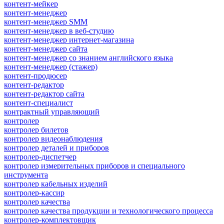
контент-мейкер
контент-менеджер
контент-менеджер SMM
контент-менеджер в веб-студию
контент-менеджер интернет-магазина
контент-менеджер сайта
контент-менеджер со знанием английского языка
контент-менеджер (стажер)
контент-продюсер
контент-редактор
контент-редактор сайта
контент-специалист
контрактный управляющий
контролер
контролер билетов
контролер видеонаблюдения
контролер деталей и приборов
контролер-диспетчер
контролер измерительных приборов и специального
инструмента
контролер кабельных изделий
контролер-кассир
контролер качества
контролер качества продукции и технологического процесса
контролер-комплектовщик