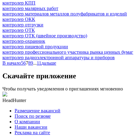
контролер КПП
контролер малярных работ
контролер материалов металлов полуфабрикатов и изделий
контролер ОКК
контролер отгрузки
контролер ОТК
контролер ОТК (швейное производство)
контролер-охранник
контролер пищевой продукции
контролер профессионального участника рынка ценных бумаг
контролер радиоэлектронной аппаратуры и приборов
В начало
5
6
7
8
9
...
11
дальше
Скачайте приложение
Чтобы получать уведомления о приглашениях мгновенно
HeadHunter
Размещение вакансий
Поиск по резюме
О компании
Наши вакансии
Реклама на сайте