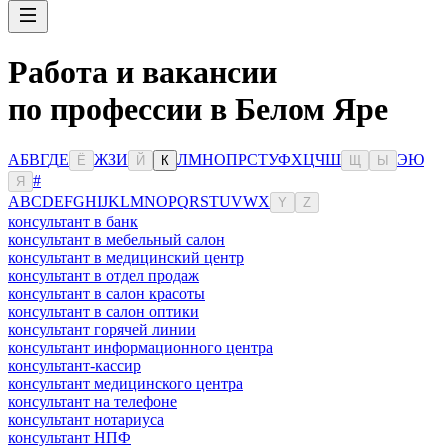
Работа и вакансии
по профессии в Белом Яре
А
Б
В
Г
Д
Е
Ж
З
И
Л
М
Н
О
П
Р
С
Т
У
Ф
Х
Ц
Ч
Ш
Э
Ю
Ё
Й
К
Щ
Ы
#
Я
A
B
C
D
E
F
G
H
I
J
K
L
M
N
O
P
Q
R
S
T
U
V
W
X
Y
Z
консультант в банк
консультант в мебельный салон
консультант в медицинский центр
консультант в отдел продаж
консультант в салон красоты
консультант в салон оптики
консультант горячей линии
консультант информационного центра
консультант-кассир
консультант медицинского центра
консультант на телефоне
консультант нотариуса
консультант НПФ