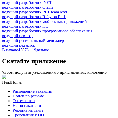
ведущий разработчик .NET
ведущий разработчик Oracle
ведущий разработчик PHP team lead
ведущий разработчик Ruby on Rails
ведущий разработчик мобильных приложений
ведущий разработчик ПО
ведущий разработчик программного обеспечения
ведущий ревизор
ведущий региональный менеджер
ведущий редактор
В начало
4
5
6
7
8
...
19
дальше
Скачайте приложение
Чтобы получать уведомления о приглашениях мгновенно
HeadHunter
Размещение вакансий
Поиск по резюме
О компании
Наши вакансии
Реклама на сайте
Требования к ПО