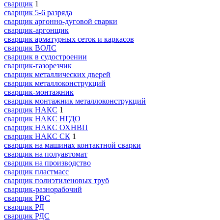
сварщик
1
сварщик 5-6 разряда
сварщик аргонно-дуговой сварки
сварщик-аргонщик
сварщик арматурных сеток и каркасов
сварщик ВОЛС
сварщик в судостроении
сварщик-газорезчик
сварщик металлических дверей
сварщик металлоконструкций
сварщик-монтажник
сварщик монтажник металлоконструкций
сварщик НАКС
1
сварщик НАКС НГДО
сварщик НАКС ОХНВП
сварщик НАКС СК
1
сварщик на машинах контактной сварки
сварщик на полуавтомат
сварщик на производство
сварщик пластмасс
сварщик полиэтиленовых труб
сварщик-разнорабочий
сварщик РВС
сварщик РД
сварщик РДС