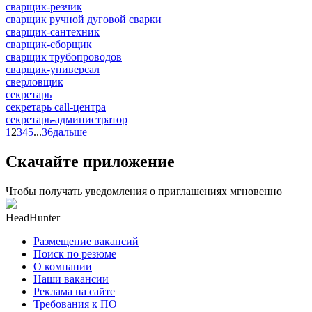
сварщик-резчик
сварщик ручной дуговой сварки
сварщик-сантехник
сварщик-сборщик
сварщик трубопроводов
сварщик-универсал
сверловщик
секретарь
секретарь call-центра
секретарь-администратор
1
2
3
4
5
...
36
дальше
Скачайте приложение
Чтобы получать уведомления о приглашениях мгновенно
HeadHunter
Размещение вакансий
Поиск по резюме
О компании
Наши вакансии
Реклама на сайте
Требования к ПО