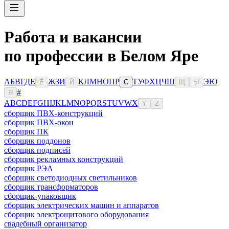
Работа и вакансии
по профессии в Белом Яре
А
Б
В
Г
Д
Е
Ж
З
И
К
Л
М
Н
О
П
Р
Т
У
Ф
Х
Ц
Ч
Ш
Э
Ю
Ё
Й
С
Щ
Ы
#
Я
A
B
C
D
E
F
G
H
I
J
K
L
M
N
O
P
Q
R
S
T
U
V
W
X
Y
Z
сборщик ПВХ-конструкций
сборщик ПВХ-окон
сборщик ПК
сборщик поддонов
сборщик подписей
сборщик рекламных конструкций
сборщик РЭА
сборщик светодиодных светильников
сборщик трансформаторов
сборщик-упаковщик
сборщик электрических машин и аппаратов
сборщик электрощитового оборудования
свадебный организатор