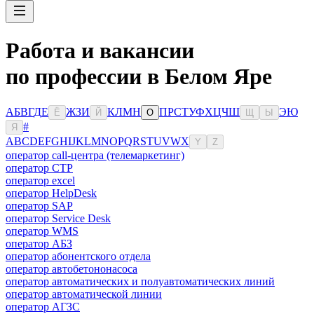
Работа и вакансии
по профессии в Белом Яре
А
Б
В
Г
Д
Е
Ж
З
И
К
Л
М
Н
П
Р
С
Т
У
Ф
Х
Ц
Ч
Ш
Э
Ю
Ё
Й
О
Щ
Ы
#
Я
A
B
C
D
E
F
G
H
I
J
K
L
M
N
O
P
Q
R
S
T
U
V
W
X
Y
Z
оператор call-центра (телемаркетинг)
оператор CTP
оператор excel
оператор HelpDesk
оператор SAP
оператор Service Desk
оператор WMS
оператор АБЗ
оператор абонентского отдела
оператор автобетононасоса
оператор автоматических и полуавтоматических линий
оператор автоматической линии
оператор АГЗС