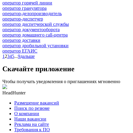
оператор горячей линии
оператор гранулятора
оператор-делопроизводитель
оператор-диспетчер
оператор диспетчерской службы
оператор документооборота
оператор домашнего call-центра
оператор доставки
оператор дробильной установки
оператор ЕГАИС
1
2
3
4
5
...
9
дальше
Скачайте приложение
Чтобы получать уведомления о приглашениях мгновенно
HeadHunter
Размещение вакансий
Поиск по резюме
О компании
Наши вакансии
Реклама на сайте
Требования к ПО