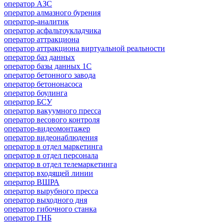
оператор АЗС
оператор алмазного бурения
оператор-аналитик
оператор асфальтоукладчика
оператор аттракциона
оператор аттракциона виртуальной реальности
оператор баз данных
оператор базы данных 1С
оператор бетонного завода
оператор бетононасоса
оператор боулинга
оператор БСУ
оператор вакуумного пресса
оператор весового контроля
оператор-видеомонтажер
оператор видеонаблюдения
оператор в отдел маркетинга
оператор в отдел персонала
оператор в отдел телемаркетинга
оператор входящей линии
оператор ВШРА
оператор вырубного пресса
оператор выходного дня
оператор гибочного станка
оператор ГНБ