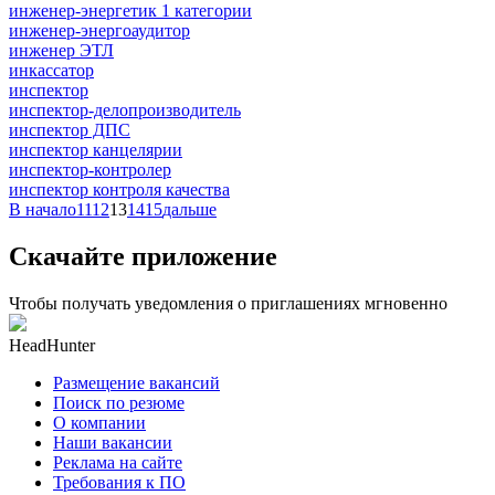
инженер-энергетик 1 категории
инженер-энергоаудитор
инженер ЭТЛ
инкассатор
инспектор
инспектор-делопроизводитель
инспектор ДПС
инспектор канцелярии
инспектор-контролер
инспектор контроля качества
В начало
11
12
13
14
15
дальше
Скачайте приложение
Чтобы получать уведомления о приглашениях мгновенно
HeadHunter
Размещение вакансий
Поиск по резюме
О компании
Наши вакансии
Реклама на сайте
Требования к ПО