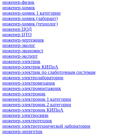
инженер-физик
инженер-химик
инженер-химик 1 категории
инженер-химик (лаборант)
инженер-химик (технолог)
инженер ЦОД
инженер ЦТО
инженер-чертежник
инженер-эколог
инженер-экономист
инженер-эксперт
инженер-электрик
инженер-электрик КИПиА
инженер-электрик по слаботочным системам
инженер электролаборатории
инженер-электромеханик
инженер-электромонтажник
инженер-электроник
инженер-электроник 1 категории
инженер-электроник 2 категории
инженер-электроник КИПиА
инженер электросвязи
инженер-электротехник
инженер электротехнической лаборатории
инженер-энергетик