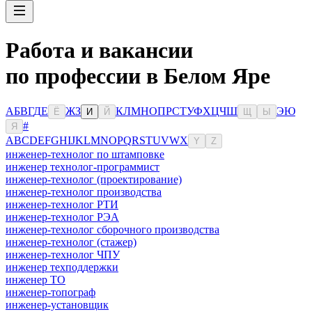
Работа и вакансии
по профессии в Белом Яре
А
Б
В
Г
Д
Е
Ж
З
К
Л
М
Н
О
П
Р
С
Т
У
Ф
Х
Ц
Ч
Ш
Э
Ю
Ё
И
Й
Щ
Ы
#
Я
A
B
C
D
E
F
G
H
I
J
K
L
M
N
O
P
Q
R
S
T
U
V
W
X
Y
Z
инженер-технолог по штамповке
инженер технолог-программист
инженер-технолог (проектирование)
инженер-технолог производства
инженер-технолог РТИ
инженер-технолог РЭА
инженер-технолог сборочного производства
инженер-технолог (стажер)
инженер-технолог ЧПУ
инженер техподдержки
инженер ТО
инженер-топограф
инженер-установщик