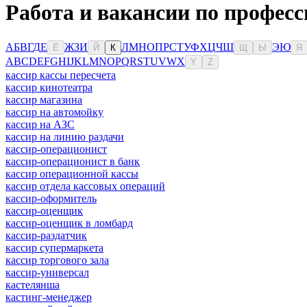
Работа и вакансии по професс
А
Б
В
Г
Д
Е
Ж
З
И
Л
М
Н
О
П
Р
С
Т
У
Ф
Х
Ц
Ч
Ш
Э
Ю
Ё
Й
К
Щ
Ы
Я
A
B
C
D
E
F
G
H
I
J
K
L
M
N
O
P
Q
R
S
T
U
V
W
X
Y
Z
кассир кассы пересчета
кассир кинотеатра
кассир магазина
кассир на автомойку
кассир на АЗС
кассир на линию раздачи
кассир-операционист
кассир-операционист в банк
кассир операционной кассы
кассир отдела кассовых операций
кассир-оформитель
кассир-оценщик
кассир-оценщик в ломбард
кассир-раздатчик
кассир супермаркета
кассир торгового зала
кассир-универсал
кастелянша
кастинг-менеджер