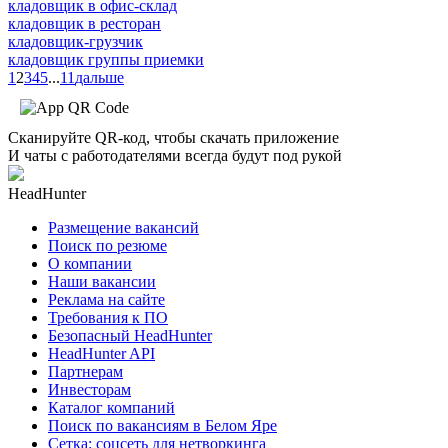
кладовщик в офис-склад
кладовщик в ресторан
кладовщик-грузчик
кладовщик группы приемки
1
2
3
4
5
...
11
дальше
Сканируйте QR-код, чтобы скачать приложение
И чаты с работодателями всегда будут под рукой
HeadHunter
Размещение вакансий
Поиск по резюме
О компании
Наши вакансии
Реклама на сайте
Требования к ПО
Безопасный HeadHunter
HeadHunter API
Партнерам
Инвесторам
Каталог компаний
Поиск по вакансиям в Белом Яре
Сетка: соцсеть для нетворкинга