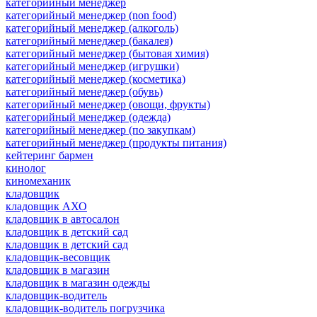
категорийный менеджер
категорийный менеджер (non food)
категорийный менеджер (алкоголь)
категорийный менеджер (бакалея)
категорийный менеджер (бытовая химия)
категорийный менеджер (игрушки)
категорийный менеджер (косметика)
категорийный менеджер (обувь)
категорийный менеджер (овощи, фрукты)
категорийный менеджер (одежда)
категорийный менеджер (по закупкам)
категорийный менеджер (продукты питания)
кейтеринг бармен
кинолог
киномеханик
кладовщик
кладовщик АХО
кладовщик в автосалон
кладовщик в детский сад
кладовщик в детский сад
кладовщик-весовщик
кладовщик в магазин
кладовщик в магазин одежды
кладовщик-водитель
кладовщик-водитель погрузчика