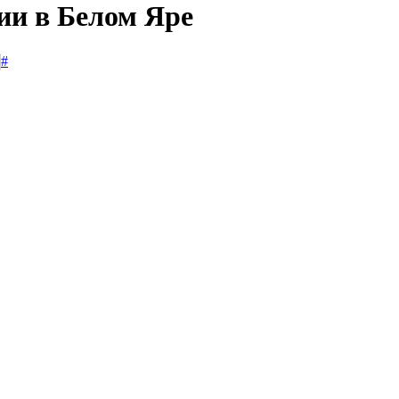
ии в Белом Яре
#