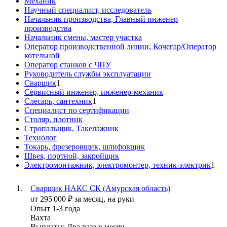
Механик
Научный специалист, исследователь
Начальник производства, Главный инженер
производства
Начальник смены, мастер участка
Оператор производственной линии, Кочегар/Оператор
котельной
Оператор станков с ЧПУ
Руководитель службы эксплуатации
Сварщик
1
Сервисный инженер, инженер-механик
Слесарь, сантехник
1
Специалист по сертификации
Столяр, плотник
Стропальщик, Такелажник
Технолог
Токарь, фрезеровщик, шлифовщик
Швея, портной, закройщик
Электромонтажник, электромонтер, техник-электрик
1
Сварщик НАКС СК (Амурская область)
от
295 000
₽
за месяц,
на руки
Опыт 1-3 года
Вахта
Выплаты: Два раза в месяц