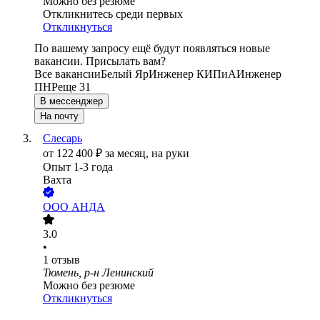
Можно без резюме
Откликнитесь среди первых
Откликнуться
По вашему запросу ещё будут появляться новые
вакансии. Присылать вам?
Все вакансии
Белый Яр
Инженер КИПиА
Инженер
ПНР
еще 31
В мессенджер
На почту
Слесарь
от
122 400
₽
за месяц,
на руки
Опыт 1-3 года
Вахта
ООО
АНДА
3.0
•
1
отзыв
Тюмень, р-н Ленинский
Можно без резюме
Откликнуться