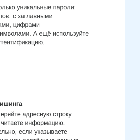
олько уникальные пароли:
лов, с заглавными
ами, цифрами
имволами. А ещё используйте
утентификацию.
фишинга
еряйте адресную строку
м читаете информацию.
льно, если указываете