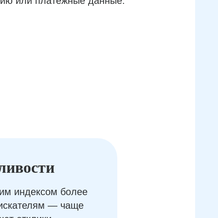
ию или платёжные данные.
ливости
им индексом более
оискателям — чаще