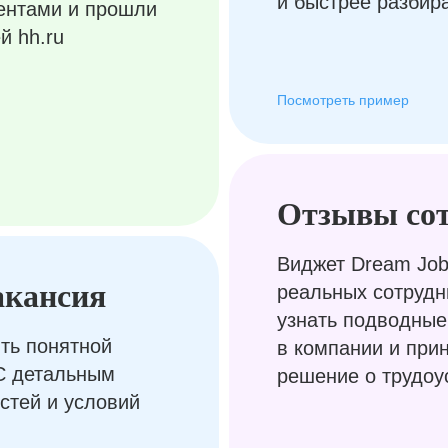
и быстрее разбир
ентами и прошли
й hh.ru
Посмотреть пример
Отзывы со
Виджет Dream Job
акансия
реальных сотрудн
узнать подводные
ть понятной
в компании и при
С детальным
решение о трудоу
стей и условий