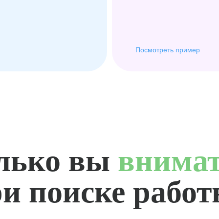
Посмотреть пример
лько вы
внима
и поиске рабо