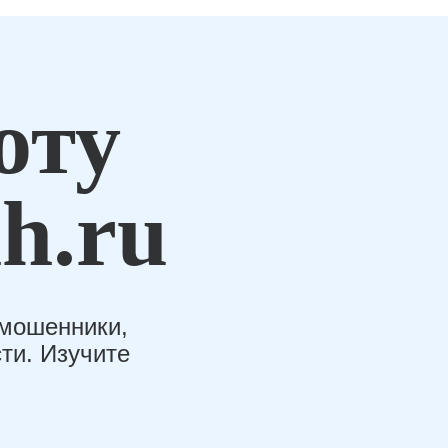
оту
h.ru
-мошенники,
ти. Изучите