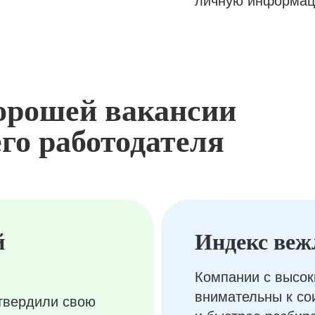
личную информац
орошей вакансии
го работодателя
й
Индекс веж
Компании с высок
внимательны к с
твердили свою