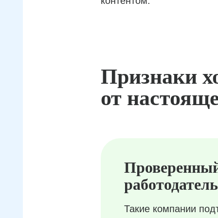
контентом.
Признаки х
от настояще
Проверенны
работодатель
Такие компании под