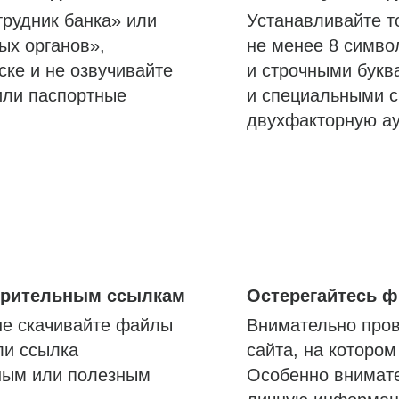
трудник банка» или
Устанавливайте т
ых органов»,
не менее 8 симво
ске и не озвучивайте
и строчными букв
или паспортные
и специальными с
двухфакторную а
озрительным ссылкам
Остерегайтесь 
не скачивайте файлы
Внимательно пров
ли ссылка
сайта, на которо
ным или полезным
Особенно внимате