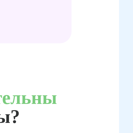
тельны
ты?