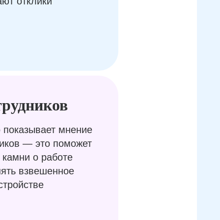
ают отклики
трудников
 показывает мнение
иков — это поможет
 камни о работе
нять взвешенное
стройстве