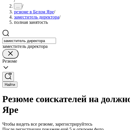
/
/
...
резюме в Белом Яре
/
заместитель директора
/
полная занятость
заместитель директора
Резюме
Найти
Резюме соискателей на должно
Яре
Чтобы видеть все резюме, зарегистрируйтесь
После регистрации покажем ещё 5 и откроем фото