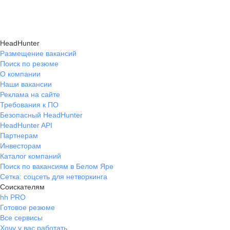
Карьерные эксперты на hh.ru помогут вам
hh.ru, которые повысят вашу уверенность
текущем месте работы и о том, кому он будет
справиться с синдромом самозванца путем
в карьере.
полезен, с какими запросами работает.
индивидуальной работы, анализа достижений
Вы точно найдёте того, кто вам нужен!
HeadHunter
и формирования уверенности в собственных
Размещение вакансий
Поиск по резюме
силах и компетенциях.
О компании
Наши вакансии
Реклама на сайте
Требования к ПО
Безопасный HeadHunter
HeadHunter API
Партнерам
Инвесторам
Каталог компаний
Поиск по вакансиям в Белом Яре
Сетка: соцсеть для нетворкинга
Соискателям
hh PRO
Готовое резюме
Все сервисы
Хочу у вас работать