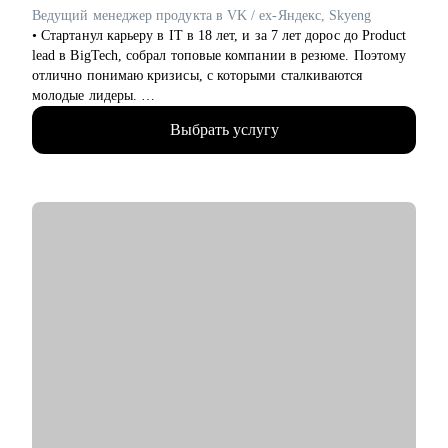
• Опытным руководителям, которые столкнулись с трудным
Ведущий менеджер продукта в VK / ex-Яндекс, Skyeng
проектом, кризисом или командным конфликтом и хотят
• Стартанул карьеру в IT в 18 лет, и за 7 лет дорос до Product
получить независимый взгляд.
lead в BigTech, собрал топовые компании в резюме. Поэтому
отлично понимаю кризисы, с которыми сталкиваются
молодые лидеры.
• Я со-основатель стартапа на этапе Seed, оценка 70млн.
Выбрать услугу
Отвечаю за продуктовую линейку и создание лучшей
команды (по моему мнению).
• За год помог более 10 специалистам найти работу, поднять
грейд и зарплату.
• Проводил найм и оценку навыков менеджеров продукта в
Яндексе.
• Сменил трек развития с маркетинга на продукт, и перешел
из продуктового маркетолога в менеджера продукта,
подтянув недостающие навыки.
• Управляю командами разработки, ML, и умею построить
эффективную коммуникацию для решения бизнес-проблем.
• Мои супер-силы: структурность и любовь к людям.
С чем помогу:
• Увеличить конверсию резюме в приглашение на
собеседование до 90%.