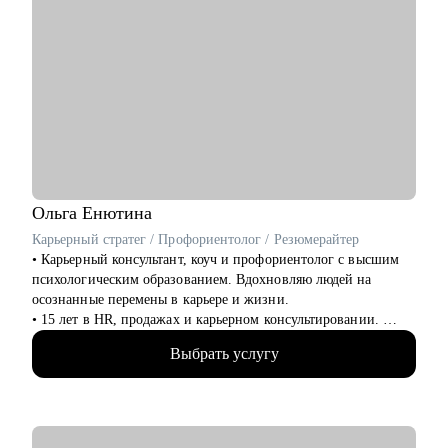
Ольга
Енютина
Карьерный стратег / Профориентолог / Резюмерайтер
• Карьерный консультант, коуч и профориентолог с высшим
психологическим образованием. Вдохновляю людей на
осознанные перемены в карьере и жизни.
• 15 лет в HR, продажах и карьерном консультировании.
• Провела 3000+ собеседований. Точно знаю, как выглядит
Выбрать услугу
резюме, которое привлекает и алгоритмы hh.ru и рекрутеров,
а какие моменты могут стать "красными флагами".
• 150+ клиентов нашли себя в новой профессии.
• 100+ специалистов сменили найм на фриланс.
• Автор карьерного курса Академии Интернет-Маркетинга.