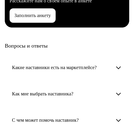
Расскажите нам о своем опыте в анкете
Заполнить анкету
Вопросы и ответы
Какие наставники есть на маркетплейсе?
Карьерные наставники — это HR-
специалисты, карьерные консультанты,
Как мне выбрать наставника?
психологи, резюмерайтеры и менторы.
Умный поиск поможет в три клика выбрать
Менторы работают в ИТ, дизайне, других
наставника для достижения вашей цели.
С чем может помочь наставник?
узкоспециализированных сферах. Они
помогут прокачать навыки, построить