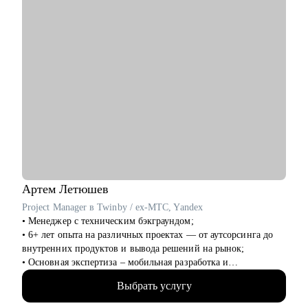
• Выпускникам курсов, которые откликаются и не получают
оффер
• Тем, кто хочет работать с нейросетями
• Тем, кто хочет найти подработку на удалёнке или фрилансе
Я знаю рынок контента изнутри, вижу потенциал в опыте и
верю в каждого, с кем работала лично. Мне важно помочь
тебе увидеть твои сильные стороны, понять, куда двигаться
дальше, и собрать реалистичный план развития.
Артем
Летюшев
Project Manager в Twinby / ex-MTC, Yandex
• Менеджер с техническим бэкграундом;
• 6+ лет опыта на различных проектах — от аутсорсинга до
внутренних продуктов и вывода решений на рынок;
• Основная экспертиза – мобильная разработка и
микросервисы на python, (также пишу на нем для души), но
Выбрать услугу
работал и с проектами в финтехе, телекоме, медтехе,
развлекательных сервисах и госсекторе.