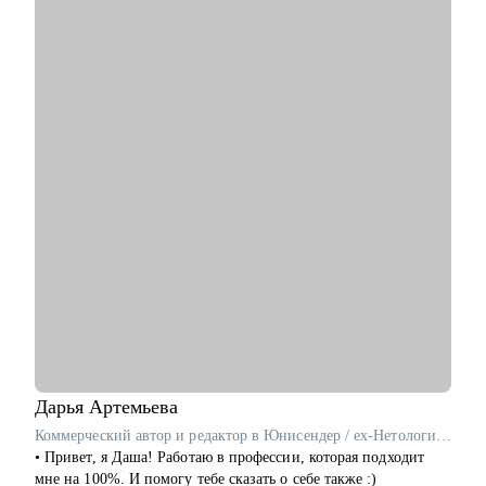
• В работе совмещаю коучинг, психологию и карьерное
консультирование, чтобы точно определить, на каком уровне
лежит ваш запрос – в действиях или в мышлении.
С чем помогу:
• С профессиональной самоидентификацией в любом
возрасте.
• Найти работу (после долгого перерыва, после обучения, в
возрасте 40+ и пр.).
• Составить резюме, которое действительно работает.
• Подготовиться к собеседованию с HR и нанимающим
менеджером.
• Сделать выбор из нескольких вариантов.
• Перейти на фриланс или запустить параллельную карьеру.
• Справиться с выгоранием и синдромом самозванца,
пережить карьерные травмы и кризисы (увольнение,
токсичные коллеги, руководители).
• Поставить цели, которые работают на вас.
Дарья
Артемьева
Кому могу помочь:
Коммерческий автор и редактор в Юнисендер / ex-Нетология, Росатом
Специалистам и профессионалам разного уровня по
• Привет, я Даша! Работаю в профессии, которая подходит
направлениям:
мне на 100%. И помогу тебе сказать о себе также :)