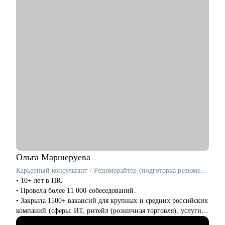
С чем помогу:
• Помогу создать продающее резюме для поиска работы, с
учетом сложности и особенностей рынка
• Подготовлю к собеседованию с рекрутером/нанимающим
менеджером, чтобы вы с минимальным уровнем стресса
получили результат
• Расскажу об эффективном найме и удержании сотрудников
в компании (для компаний и менеджеров, кто хочет
эффективно инвестировать деньги бизнеса и не тратить на
вечный найм)
• Расскажу о формировании и управлении командой (0-100+
сотрудников). Темы: как построить команду с нуля, как
внедрить управление результативностью, полный цикл HR и
выстроить аналитику HR
Ольга
Маршеруева
Кому могу помочь:
Карьерный консультант / Резюмерайтер (подготовка резюме) / Эксперт по профориентации
• Специалистам всех уровней и позиций в сфере розница,
• 10+ лет в HR.
FMCG, маркетинг, IT
• Провела более 11 000 собеседований.
• Руководителям среднего и высшего звена сфер описанных
• Закрыла 1500+ вакансий для крупных и средних российских
выше
компаний (сферы: ИТ, ритейл (розничная торговля), услуги
• Специалистам HR и других сфер, кто хочет развиться в
для бизнеса, индустрия гостеприимства и пр).