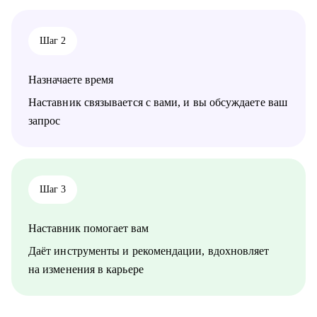
• проектного менеджмента
• маркетинга
• аналитики
Шаг 2
• финансов
• закупок
• логистики
Назначаете время
• АХО и пр.
Наставник связывается с вами, и вы обсуждаете ваш
Я помогу вам, даже если вы:
запрос
• несколько лет не работали;
• совсем без опыта работы;
• часто меняли работу;
• захотели вернуться из фриланса, своего бизнеса в найм;
• хотите сменить профессию, но не знаете, как грамотно
Шаг 3
построить поиск работы.
Наставник помогает вам
Даёт инструменты и рекомендации, вдохновляет
на изменения в карьере