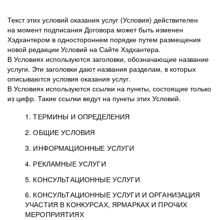
Текст этих условий оказания услуг (Условия) действителен
на момент подписания Договора может быть изменен
Хэдхантером в одностороннем порядке путем размещения
новой редакции Условий на Сайте Хэдхантера.
В Условиях используются заголовки, обозначающие название
услуги. Эти заголовки дают названия разделам, в которых
описываются условия оказания услуг.
В Условиях используются ссылки на пункты, состоящие только
из цифр. Такие ссылки ведут на пункты этих Условий.
1. ТЕРМИНЫ И ОПРЕДЕЛЕНИЯ
2. ОБЩИЕ УСЛОВИЯ
3. ИНФОРМАЦИОННЫЕ УСЛУГИ
1.1. Хэдхантер, или
Хэдхантер, ООО
4. РЕКЛАМНЫЕ УСЛУГИ
HeadHunter, или
«Хэдхантер», ИНН
2.1. Типы и статусы регистрации
5. КОНСУЛЬТАЦИОННЫЕ УСЛУГИ
Исполнитель
7718620740, адрес:
Типы регистрации
3.1. Предоставление доступа к базе данных
2.2. Активация услуг
6. КОНСУЛЬТАЦИОННЫЕ УСЛУГИ И ОРГАНИЗАЦИЯ
125047, г. Москва,
резюме с предложениями Соискателей
Описание и активация
УЧАСТИЯ В КОНКУРСАХ, ЯРМАРКАХ И ПРОЧИХ
2.1.1. Заказчику может быть присвоен один
4.0. Общие условия оказания рекламных услуг
внутригородская
о трудоустройстве с возможностью просмотра
МЕРОПРИЯТИЯХ
из Типов регистраций.
территория
4.0.1. Хэдхантер оказывает Заказчику услугу