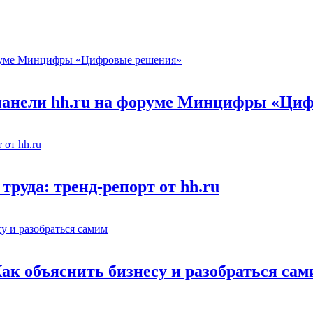
 панели hh.ru на форуме Минцифры «Ци
труда: тренд-репорт от hh.ru
Как объяснить бизнесу и разобраться са