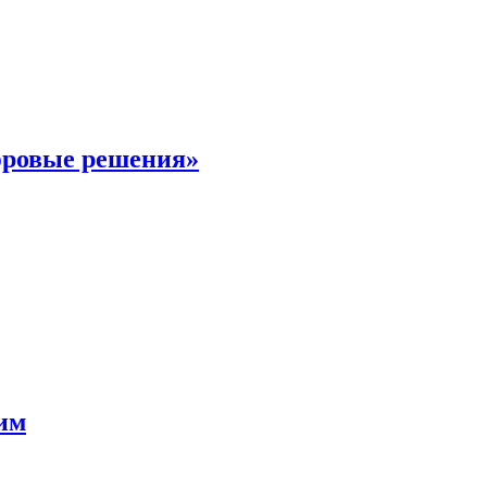
фровые решения»
мим