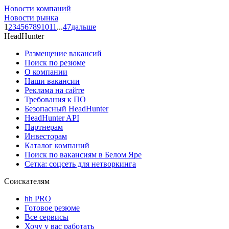
Новости компаний
Новости рынка
1
2
3
4
5
6
7
8
9
10
11
...
47
дальше
HeadHunter
Размещение вакансий
Поиск по резюме
О компании
Наши вакансии
Реклама на сайте
Требования к ПО
Безопасный HeadHunter
HeadHunter API
Партнерам
Инвесторам
Каталог компаний
Поиск по вакансиям в Белом Яре
Сетка: соцсеть для нетворкинга
Соискателям
hh PRO
Готовое резюме
Все сервисы
Хочу у вас работать