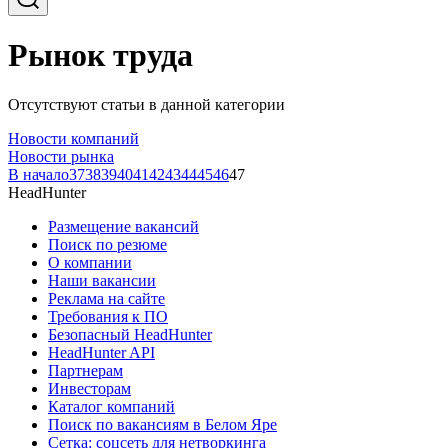
Рынок труда
Отсутствуют статьи в данной категории
Новости компаний
Новости рынка
В начало
37
38
39
40
41
42
43
44
45
46
47
HeadHunter
Размещение вакансий
Поиск по резюме
О компании
Наши вакансии
Реклама на сайте
Требования к ПО
Безопасный HeadHunter
HeadHunter API
Партнерам
Инвесторам
Каталог компаний
Поиск по вакансиям в Белом Яре
Сетка: соцсеть для нетворкинга