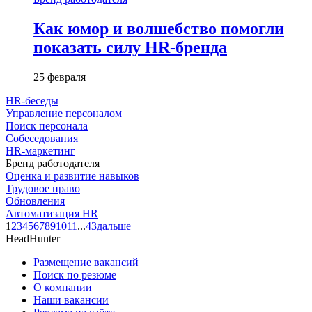
Как юмор и волшебство помогли
показать силу HR-бренда
25 февраля
HR-беседы
Управление персоналом
Поиск персонала
Собеседования
HR-маркетинг
Бренд работодателя
Оценка и развитие навыков
Трудовое право
Обновления
Автоматизация HR
1
2
3
4
5
6
7
8
9
10
11
...
43
дальше
HeadHunter
Размещение вакансий
Поиск по резюме
О компании
Наши вакансии