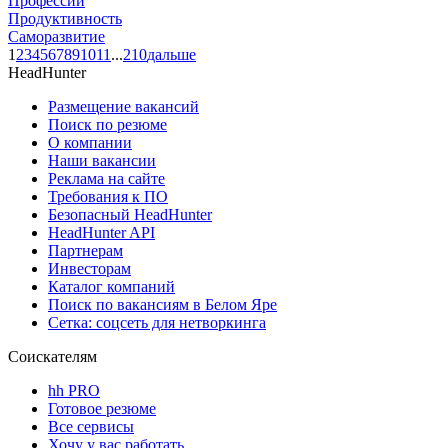
Профессии
Продуктивность
Саморазвитие
1
2
3
4
5
6
7
8
9
10
11
...
210
дальше
HeadHunter
Размещение вакансий
Поиск по резюме
О компании
Наши вакансии
Реклама на сайте
Требования к ПО
Безопасный HeadHunter
HeadHunter API
Партнерам
Инвесторам
Каталог компаний
Поиск по вакансиям в Белом Яре
Сетка: соцсеть для нетворкинга
Соискателям
hh PRO
Готовое резюме
Все сервисы
Хочу у вас работать