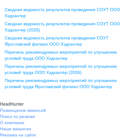
Сводная ведомость результатов проведения СОУТ ООО
Воронеж
Хэдхантер
Сводная ведомость результатов проведения СОУТ ООО
ул. Комиссаржевской, д. 10,
Хэдхантер (2026)
офис 1212
Сводная ведомость результатов проведения СОУТ
+7 473 280-05-05
Ярославский филиал ООО Хэдхантер
pr@vrn.hh.ru
Перечень рекомендуемых мероприятий по улучшению
условий труда ООО Хэдхантер
Казань
Перечень рекомендуемых мероприятий по улучшению
ул. Спартаковская, д. 2А, этаж 3,
условий труда ООО Хэдхантер (2026)
помещение 15
Перечень рекомендуемых мероприятий по улучшению
условий труда Ярославский филиал ООО Хэдхантер
+7 843 212-12-50
pr@kzn.hh.ru
HeadHunter
Размещение вакансий
Екатеринбург
Поиск по резюме
ул. Боевых Дружин, стр. 20,
О компании
5 этаж, офис 505, 521
Наши вакансии
Реклама на сайте
+7 343 226-79-99