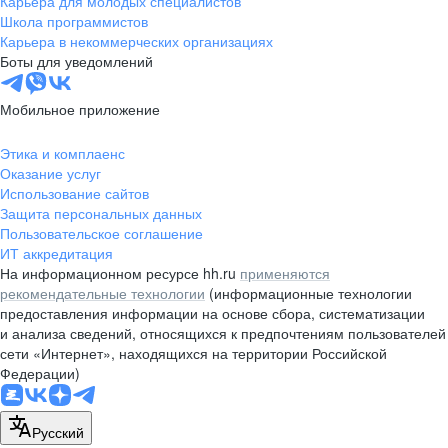
Карьера для молодых специалистов
pr@nsk.hh.ru
Школа программистов
Карьера в некоммерческих организациях
Минск
Боты для уведомлений
пр-т Дзержинского, д. 57,
10 этаж, помещение 45-1
Мобильное приложение
+375 (17)
336-03-02
Этика и комплаенс
pr@rabota.by
Оказание услуг
Использование сайтов
Алматы
Защита персональных данных
Пользовательское соглашение
пр. Абая, д. 151, БЦ Алатау,
ИТ аккредитация
12 этаж, офис 1209
На информационном ресурсе hh.ru
применяются
+7 727 232-13-13
рекомендательные технологии
(информационные технологии
pr@headhunter.com.kz
предоставления информации на основе сбора, систематизации
и анализа сведений, относящихся к предпочтениям пользователей
сети «Интернет», находящихся на территории Российской
Федерации)
Русский