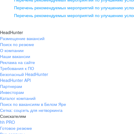
pr@ural.hh.ru
Перечень рекомендуемых мероприятий по улучшению услов
Перечень рекомендуемых мероприятий по улучшению усло
Новосибирск
ул. Большевистская, д. 35,
HeadHunter
помещение 21
Размещение вакансий
Поиск по резюме
+7 383 207-94-64
О компании
pr@nsk.hh.ru
Наши вакансии
Реклама на сайте
Требования к ПО
Безопасный HeadHunter
HeadHunter API
Партнерам
Инвесторам
Каталог компаний
Поиск по вакансиям в Белом Яре
Сетка: соцсеть для нетворкинга
Соискателям
hh PRO
Готовое резюме