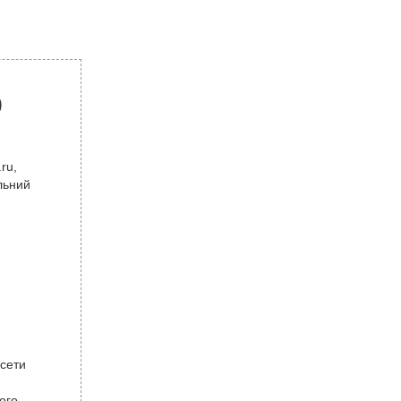
р
ru,
льний
 сети
ого