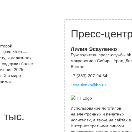
Пресс-цент
оторой
Лилия Эсауленко
 Цель hh.ru —
Руководитель пресс-службы hh.
у, и делать так,
макрорегион Сибирь, Урал, Да
и содержит более
Восток
чение 2025 г.
оп-3 в мире
+7 (383) 207-94-64
ников.
l.esaulenko@hh.ru
Использование логотипов
тыс.
на электронных и печатных
носителях, а также на сайтах в
Интернет третьими лицами
допускается только с письменн