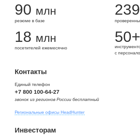
90
239
млн
резюме в базе
проверенны
18
50
млн
инструменто
посетителей ежемесячно
с персонал
Контакты
Единый телефон
+7 800 100-64-27
звонок из регионов России бесплатный
Региональные офисы HeadHunter
Москва
Инвесторам
внутригородская территория