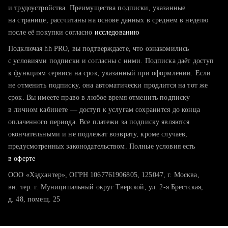
тратите много времени на поиск и вручную поднимаете
и трудоустройства. Преимущества подписки, указанные
резюме
на странице, рассчитаны на основе данных в среднем в неделю
после её покупки согласно
хотите сравнить себя с конкурентами и оценить шансы
исследованию
Подключая hh PRO, вы подтверждаете, что ознакомились
с условиями подписки и согласны с ними. Подписка даёт доступ
к функциям сервиса на срок, указанный при оформлении. Если
не отменить подписку, она автоматически продлится на тот же
срок. Вы имеете право в любое время отменить подписку
в личном кабинете — доступ к услугам сохранится до конца
оплаченного периода. Все платежи за подписку являются
окончательными и не подлежат возврату, кроме случаев,
предусмотренных законодательством. Полные условия есть
в оферте
ООО «Хэдхантер», ОГРН 1067761906805, 125047, г. Москва,
вн. тер. г. Муниципальный округ Тверской, ул. 2-я Брестская,
д. 48, помещ. 25